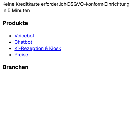
Keine Kreditkarte erforderlich
·
DSGVO-konform
·
Einrichtung
in 5 Minuten
Produkte
Voicebot
Chatbot
KI-Rezeption & Kiosk
Preise
Branchen
Kommunen & Behörden
Hausverwaltungen
Versicherungen
Weitere Branchen
Abfallkalenderbot
Ressourcen
Anleitung